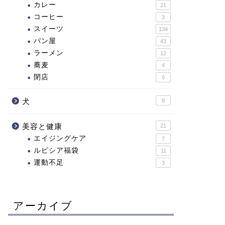
カレー
21
コーヒー
3
スイーツ
134
パン屋
43
ラーメン
12
蕎麦
4
閉店
9
犬
8
美容と健康
21
エイジングケア
7
ルピシア福袋
11
運動不足
3
アーカイブ