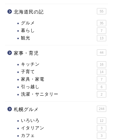
北海道民の記
55
グルメ
35
暮らし
7
観光
13
家事・育児
44
キッチン
16
子育て
14
家具・家電
7
引っ越し
6
洗濯・サニタリー
2
札幌グルメ
244
いろいろ
12
イタリアン
3
カフェ
3