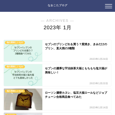
なおこたブログ
― ARCHIVES ―
2023年 1月
他の美味しいもの
セブンのプリンどれを買う？窯焼き、きみだけの
プリン、直火焼の3種類
2023年1月24日
他の美味しいもの
セブンの濃厚な宇治抹茶大福ともちもち塩大福が
美味しい！
2023年1月22日
他の美味しいもの
ローソン濃密カヌレ、塩豆大福ロールなどジョブ
チューン合格商品食べてみた
2023年1月14日