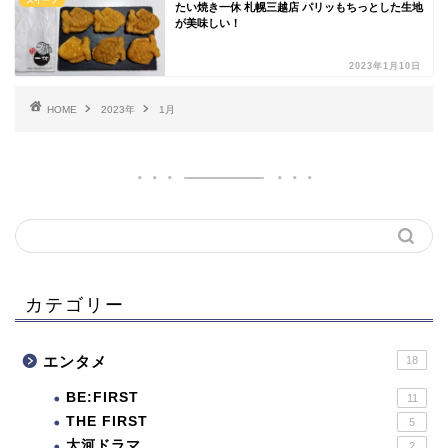
スイーツ
たい焼き一休 札幌三越店 パリッもちっとした生地
が美味しい！
2023年1月10日
HOME
2023年
1月
カテゴリー
エンタメ
18
BE:FIRST
11
THE FIRST
5
大河ドラマ
2