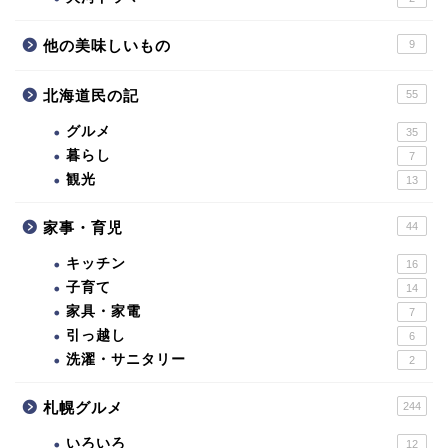
他の美味しいもの
9
北海道民の記
55
グルメ
35
暮らし
7
観光
13
家事・育児
44
キッチン
16
子育て
14
家具・家電
7
引っ越し
6
洗濯・サニタリー
2
札幌グルメ
244
いろいろ
12