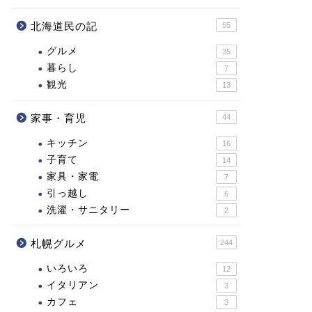
北海道民の記
55
グルメ
35
暮らし
7
観光
13
家事・育児
44
キッチン
16
子育て
14
家具・家電
7
引っ越し
6
洗濯・サニタリー
2
札幌グルメ
244
いろいろ
12
イタリアン
3
カフェ
3