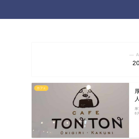
― 
2
カフェ
厚
8