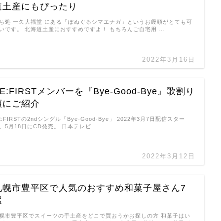
道土産にもぴったり
ち処 一久大福堂 にある「ぽぬぐるシマエナガ」というお饅頭がとても可
いです。 北海道土産におすすめですよ！ もちろんご自宅用 …
2022年3月16日
E:FIRSTメンバーを『Bye-Good-Bye』歌割り
順にご紹介
E:FIRSTの2ndシングル「Bye-Good-Bye」 2022年3月7日配信スター
、5月18日にCD発売。 日本テレビ …
2022年3月12日
札幌市豊平区で人気のおすすめ和菓子屋さん7
選
幌市豊平区でスイーツの手土産をどこで買おうかお探しの方 和菓子はい