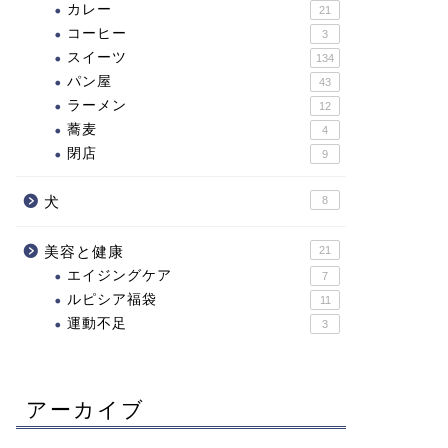
カレー
21
コーヒー
3
スイーツ
134
パン屋
43
ラーメン
12
蕎麦
4
閉店
9
犬
8
美容と健康
21
エイジングケア
7
ルピシア福袋
11
運動不足
3
アーカイブ