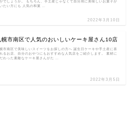
がでしょうか。 もちろん、手土産じゃなくて自分用に美味しいお菓子が
いたい方にも 人気の和菓 …
2022年3月10日
札幌市南区で人気のおいしいケーキ屋さん10店
幌市南区で美味しいスイーツをお探しの方へ 誕生日ケーキや手土産に喜
れるお店、自分のおやつにもおすすめな人気店をご紹介します。 素材に
だわった素敵なケーキ屋さんがた …
2022年3月5日