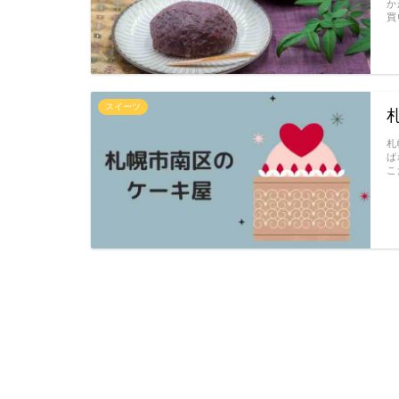
か
買
スイーツ
札
ば
こ