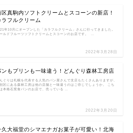
南区真駒内ソフトクリームとスコーンの新店！
カラフルクリーム
021年10月にオープンした「カラフルクリーム」さんに行ってきました。
ールドフルーツソフトクリームとスコーンのお店です。 …
2022年3月28日
パンもプリンも一味違う！どんぐり森林工房店
んぐりは札幌を代表する人気のパン屋さんで支店もたくさんありますが、
別区にある森林工房は他の店舗と一味違うのはご存じでしょうか。 こち
は本格石窯食パンのお店で、売っている …
2022年3月20日
一久大福堂のシマエナガお菓子が可愛い！北海