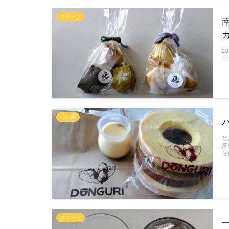
スイーツ
2
コ
パン屋
ど
厚
ら
スイーツ