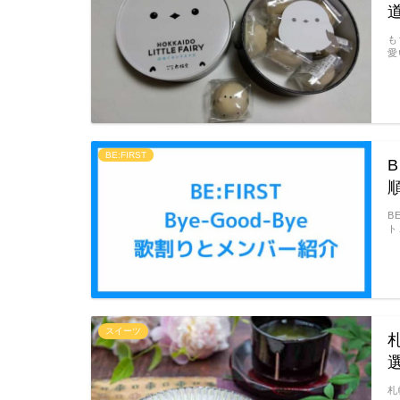
も
愛
BE:FIRST
B
B
ト
スイーツ
札