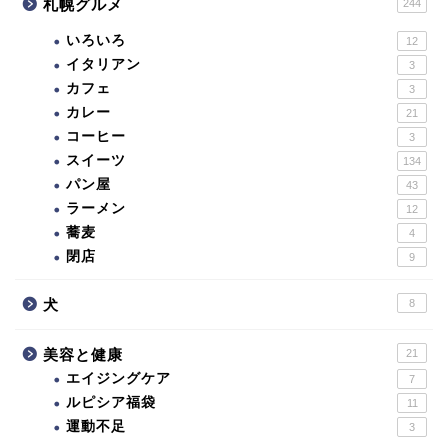
札幌グルメ
244
いろいろ
12
イタリアン
3
カフェ
3
カレー
21
コーヒー
3
スイーツ
134
パン屋
43
ラーメン
12
蕎麦
4
閉店
9
犬
8
美容と健康
21
エイジングケア
7
ルピシア福袋
11
運動不足
3