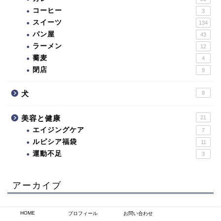
コーヒー
3
スイーツ
134
パン屋
43
ラーメン
12
蕎麦
4
閉店
9
犬
8
美容と健康
21
エイジングケア
7
ルピシア福袋
11
運動不足
3
アーカイブ
2026年5月
HOME
プロフィール
お問い合わせ