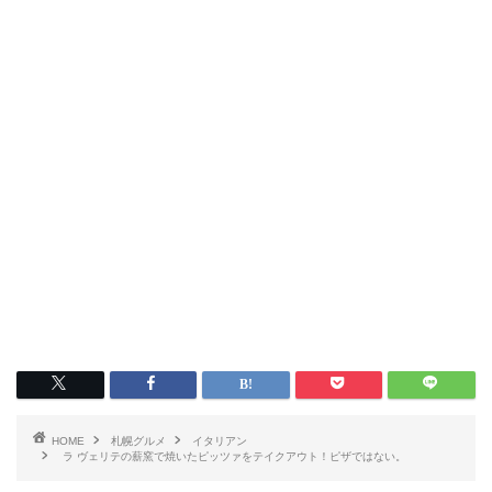
HOME
札幌グルメ
イタリアン
ラ ヴェリテの薪窯で焼いたピッツァをテイクアウト！ピザではない。