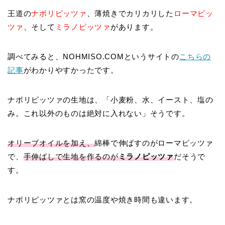
王道の
ナポリピッツァ
、薄焼きでカリカリした
ローマピッ
ツァ
、そして
ミラノピッツァ
があります。
調べてみると、NOHMISO.COMというサイトの
こちらの
記事
がわかりやすかったです。
ナポリピッツァの生地は、「小麦粉、水、イースト、塩の
み。これ以外のものは絶対に入れない」そうです。
オリーブオイルを加え、
綿棒で伸ばすのがローマピッツァ
で、
手伸ばしで生地を作るのが
ミラノピッツァ
だそうで
す。
ナポリピッツァとは窯の温度や焼き時間も違います。