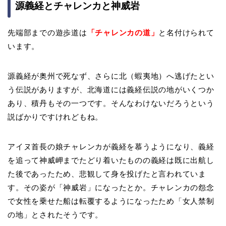
源義経とチャレンカと神威岩
先端部までの遊歩道は
「チャレンカの道」
と名付けられて
います。
源義経が奥州で死なず、さらに北（蝦夷地）へ逃げたとい
う伝説がありますが、北海道には義経伝説の地がいくつか
あり、積丹もその一つです。そんなわけないだろうという
説ばかりですけれどもね。
アイヌ首長の娘チャレンカが義経を慕うようになり、義経
を追って神威岬までたどり着いたものの義経は既に出航し
た後であったため、悲観して身を投げたと言われていま
す。その姿が「神威岩」になったとか。チャレンカの怨念
で女性を乗せた船は転覆するようになったため「女人禁制
の地」とされたそうです。