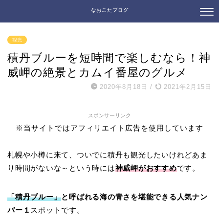
なおこたブログ
観光
積丹ブルーを短時間で楽しむなら！神
威岬の絶景とカムイ番屋のグルメ
2020年8月18日
/
2021年2月15日
スポンサーリンク
※当サイトではアフィリエイト広告を使用しています
札幌や小樽に来て、ついでに積丹も観光したいけれどあま
り時間がないな～という時には
神威岬がおすすめ
です。
「積丹ブルー」
と呼ばれる海の青さを堪能できる人気ナン
バー１
スポットです。