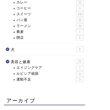
カレー
21
コーヒー
3
スイーツ
134
パン屋
43
ラーメン
12
蕎麦
4
閉店
9
犬
8
美容と健康
21
エイジングケア
7
ルピシア福袋
11
運動不足
3
アーカイブ