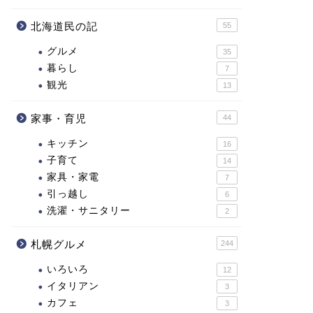
北海道民の記
55
グルメ
35
暮らし
7
観光
13
家事・育児
44
キッチン
16
子育て
14
家具・家電
7
引っ越し
6
洗濯・サニタリー
2
札幌グルメ
244
いろいろ
12
イタリアン
3
カフェ
3