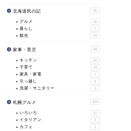
北海道民の記
55
グルメ
35
暮らし
7
観光
13
家事・育児
44
キッチン
16
子育て
14
家具・家電
7
引っ越し
6
洗濯・サニタリー
2
札幌グルメ
244
いろいろ
12
イタリアン
3
カフェ
3