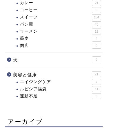
カレー
21
コーヒー
3
スイーツ
134
パン屋
43
ラーメン
12
蕎麦
4
閉店
9
犬
8
美容と健康
21
エイジングケア
7
ルピシア福袋
11
運動不足
3
アーカイブ